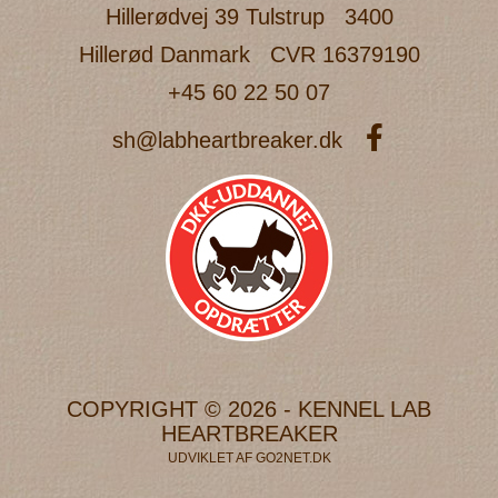
Hillerødvej 39 Tulstrup
3400
Hillerød Danmark
CVR 16379190
+45 60 22 50 07
sh@labheartbreaker.dk
COPYRIGHT © 2026 - KENNEL LAB
HEARTBREAKER
UDVIKLET AF
GO2NET.DK