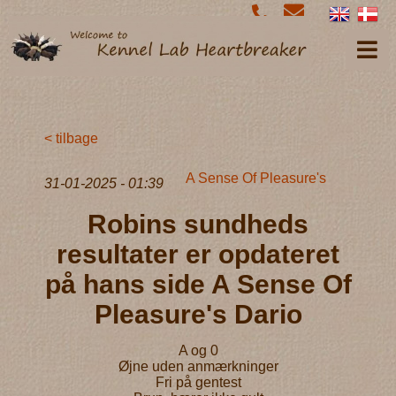
< tilbage
A Sense Of Pleasure's
31-01-2025 - 01:39
Robins sundheds
resultater er opdateret
på hans side A Sense Of
Pleasure's Dario
A og 0
Øjne uden anmærkninger
Fri på gentest